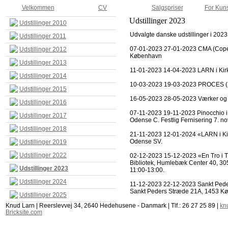
Velkommen
CV
Salgspriser
For Kuns
Udstillinger 2023
Udstillinger 2010
Udvalgte danske udstillinger i 2023
Udstillinger 2011
07-01-2023 27-01-2023 CMA (Copenh
Udstillinger 2012
København
Udstillinger 2013
11-01-2023 14-04-2023 LARN i Kirk
Udstillinger 2014
10-03-2023 19-03-2023 PROCES (S
Udstillinger 2015
16-05-2023 28-05-2023 Værker og 
Udstillinger 2016
07-11-2023 19-11-2023 Pinocchio i 
Udstillinger 2017
Odense C. Festlig Fernisering 7. nov
Udstillinger 2018
21-11-2023 12-01-2024 «LARN i Kirk
Odense SV.
Udstillinger 2019
Udstillinger 2022
02-12-2023 15-12-2023 «En Tro i 
Bibliotek, Humlebæk Center 40, 305
Udstillinger 2023
11:00-13:00.
Udstillinger 2024
11-12-2023 22-12-2023 Sankt Peders
Sankt Peders Stræde 21A, 1453 Købe
Udstillinger 2025
Knud Larn | Reerslevvej 34, 2640 Hedehusene - Danmark | Tlf.: 26 27 25 89 |
kn
Bricksite.com