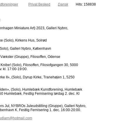
tforeninger
Privat Besked
Dansk
Hits: 158838
:
agen Miniature Art) 2023, Galleri Nybro,
e (Solo), Kirkens Hus, Solrød
olo), Galleri Nybro, København
Vækster (Gruppe), Filosoffen, Odense
Knibe! (Solo), Filosoffen, Filosofgangen 30, 5000
. kl. 17:00-19:00.
e II», (Solo), Dyrup Kirke, Tranehøjen 1, 5250
Tiden», (Solo), Humlebæk Kunstforening, Humlebæk
0 Humlebæk. Festlig Fernisering lørdag 2. dec. Kl
 Jul, NYBROs Juleudstilling (Gruppe), Galleri Nybro,
nhavn K. Festlig Fernisering 1. dec. 16:00-20:00.
udlarn@hotmail.com